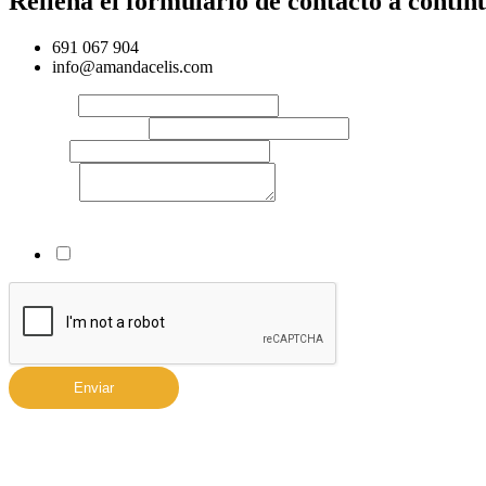
Rellena el formulario de contacto a contin
691 067 904
info@amandacelis.com
Nombre
*
Correo electrónico
*
Teléfono
Mensaje
*
Acuerdo RGPD
*
He leído y acepto la
Política de Privacidad
*
Enviar